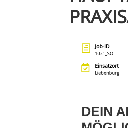
PRAXIS
Job-ID
h
1031_SO
Einsatzort

Liebenburg
DEIN A
MÖGLI