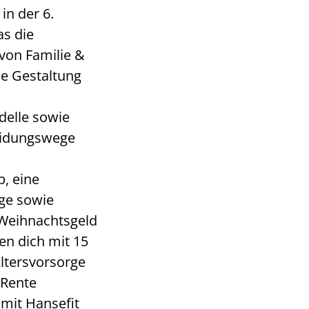
n der 6.
as die
 von Familie &
ie Gestaltung
delle sowie
eidungswege
b, eine
ge sowie
 Weihnachtsgeld
en dich mit 15
Altersvorsorge
kRente
 mit Hansefit