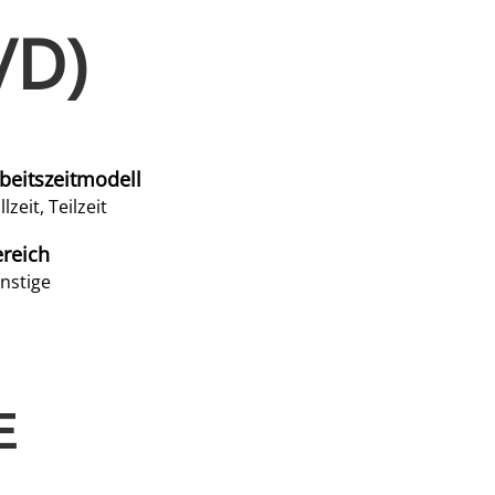
/D)
beitszeitmodell
llzeit, Teilzeit
reich
nstige
E