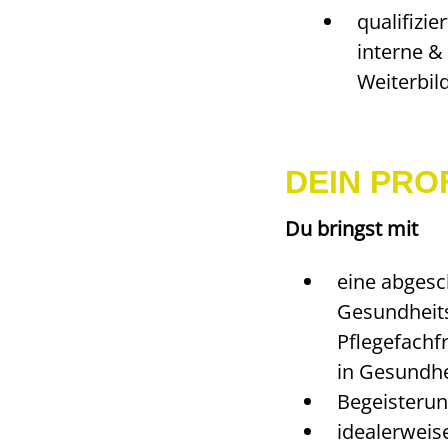
qualifizi
interne &
Weiterbi
DEIN PRO
Du bringst mit
eine abgesc
Gesundheits
Pflegefachf
in Gesundhe
Begeisterun
idealerweis