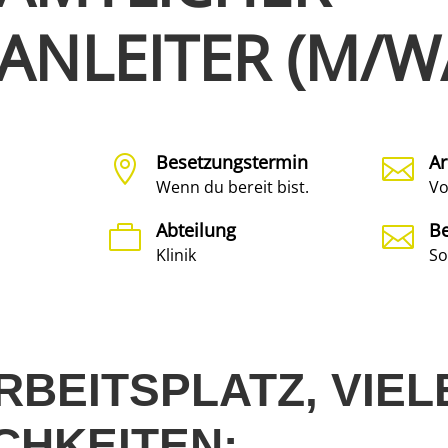
ANLEITER (M/W
Besetzungstermin
Ar


Wenn du bereit bist.
Vo
Abteilung
Be


Klinik
So
RBEITSPLATZ, VIEL
CHKEITEN: