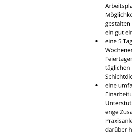
Arbeitspl
Möglichkei
gestalten
ein gut e
eine 5 Ta
Wochene
Feiertage
täglichen
Schichtdi
eine umf
Einarbeit
Unterstüt
enge Zus
Praxisanl
darüber h