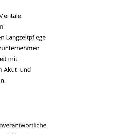
 Mentale
um
en Langzeitpflege
ienunternehmen
it mit
n Akut- und
n.
nverantwortliche