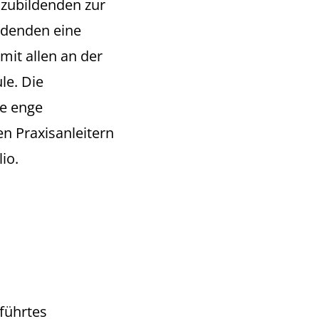
szubildenden zur
ldenden eine
mit allen an der
le. Die
ie enge
n Praxisanleitern
io.
eführtes