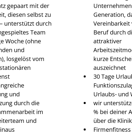
atz gepaart mit der
Unternehmen i
t, diesen selbst zu
Generation, d
 – unterstützt durch
Vereinbarkeit
ingespieltes Team
Beruf durch d
ge Woche (ohne
attraktiver
nden und
Arbeitszeitmo
n), losgelöst vom
kurze Entsch
 stationären
auszeichnet
enst
30 Tage Urlau
angreiche
Funktionszula
ung und
Urlaubs- und
zung durch die
wir unterstütz
ammenarbeit im
% bei deiner 
eiterteam und
über die Klini
inaus
Firmenfitness