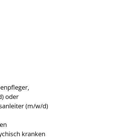
enpfleger,
d) oder
sanleiter (m/w/d)
den
ychisch kranken